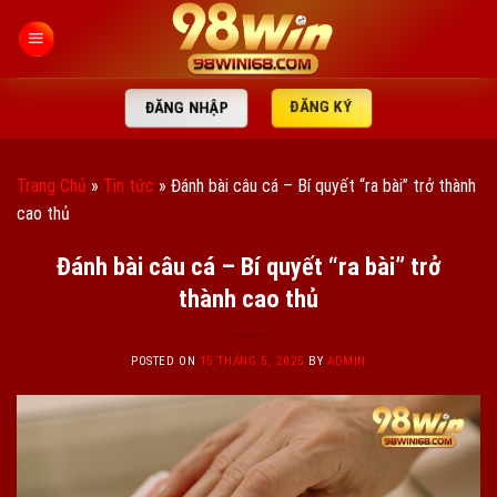
Skip
to
content
ĐĂNG KÝ
ĐĂNG NHẬP
Trang Chủ
»
Tin tức
»
Đánh bài câu cá – Bí quyết “ra bài” trở thành
cao thủ
Đánh bài câu cá – Bí quyết “ra bài” trở
thành cao thủ
POSTED ON
15 THÁNG 5, 2025
BY
ADMIN