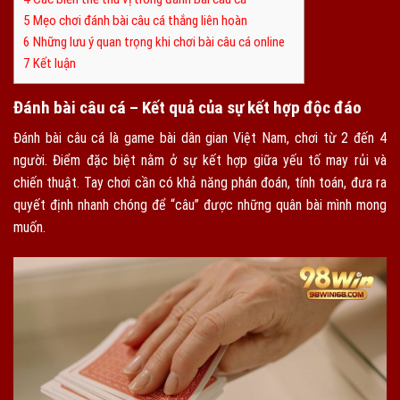
5
Mẹo chơi đánh bài câu cá thắng liên hoàn
6
Những lưu ý quan trọng khi chơi bài câu cá online
7
Kết luận
Đánh bài câu cá – Kết quả của sự kết hợp độc đáo
Đánh bài câu cá là game bài dân gian Việt Nam, chơi từ 2 đến 4
người. Điểm đặc biệt nằm ở sự kết hợp giữa yếu tố may rủi và
chiến thuật. Tay chơi cần có khả năng phán đoán, tính toán, đưa ra
quyết định nhanh chóng để “câu” được những quân bài mình mong
muốn.