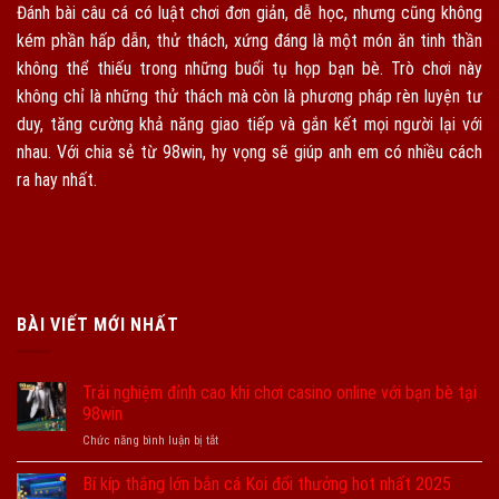
Đánh bài câu cá có luật chơi đơn giản, dễ học, nhưng cũng không
kém phần hấp dẫn, thử thách, xứng đáng là một món ăn tinh thần
không thể thiếu trong những buổi tụ họp bạn bè. Trò chơi này
không chỉ là những thử thách mà còn là phương pháp rèn luyện tư
duy, tăng cường khả năng giao tiếp và gắn kết mọi người lại với
nhau. Với chia sẻ từ 98win, hy vọng sẽ giúp anh em có nhiều cách
ra hay nhất.
BÀI VIẾT MỚI NHẤT
Trải nghiệm đỉnh cao khi chơi casino online với bạn bè tại
98win
ở
Chức năng bình luận bị tắt
Trải
nghiệm
Bí kíp thắng lớn bắn cá Koi đổi thưởng hot nhất 2025
đỉnh