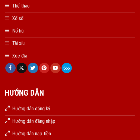
Thể thao
Xổ số
Nổ hũ
Tài xỉu
Xóc đĩa
HƯỚNG DẪN
Hướng dẫn đăng ký
Hướng dẫn đăng nhập
Hướng dẫn nạp tiền