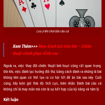
Lưu ý khi chơi bài câu cá
Xem Thêm>>>
Mẹo đánh bài tiến lên – Chiến
thuật chinh phục đỉnh cao
Ngoài ra, việc thay đổi chiến thuật linh hoạt cũng rất quan trọng.
Đôi khi, việc đánh lạc hướng đối thủ bằng cách đánh ra những lá bài
không liên quan có thể tạo ra cơ hội tốt để ăn bài sau này. Cuối
cùng, hãy luôn giữ thái độ tích cực, kiên nhẫn. Đánh bài câu cá
không chỉ là may mắn mà còn là sự kết hợp của kỹ năng và tâm lý.
Kết luận