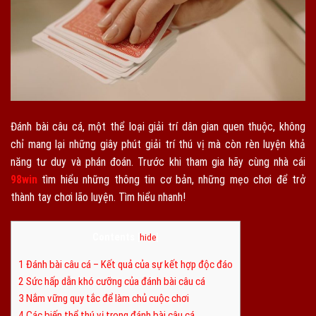
Đánh bài câu cá, một thể loại giải trí dân gian quen thuộc, không
chỉ mang lại những giây phút giải trí thú vị mà còn rèn luyện khả
năng tư duy và phán đoán. Trước khi tham gia hãy cùng nhà cái
98win
tìm hiểu những thông tin cơ bản, những mẹo chơi để trở
thành tay chơi lão luyện. Tìm hiểu nhanh!
Contents
[
hide
]
1
Đánh bài câu cá – Kết quả của sự kết hợp độc đáo
2
Sức hấp dẫn khó cưỡng của đánh bài câu cá
3
Nắm vững quy tắc để làm chủ cuộc chơi
4
Các biến thể thú vị trong đánh bài câu cá