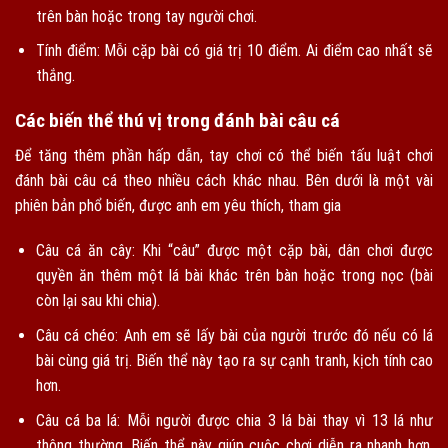
trên bàn hoặc trong tay người chơi.
Tính điểm: Mỗi cặp bài có giá trị 10 điểm. Ai điểm cao nhất sẽ
thắng.
Các biến thể thú vị trong đánh bài câu cá
Để tăng thêm phần hấp dẫn, tay chơi có thể biến tấu luật chơi
đánh bài câu cá theo nhiều cách khác nhau. Bên dưới là một vài
phiên bản phổ biến, được anh em yêu thích, tham gia
Câu cá ăn cây: Khi “câu” được một cặp bài, dân chơi được
quyền ăn thêm một lá bài khác trên bàn hoặc trong nọc (bài
còn lại sau khi chia).
Câu cá chéo: Anh em sẽ lấy bài của người trước đó nếu có lá
bài cùng giá trị. Biến thể này tạo ra sự cạnh tranh, kịch tính cao
hơn.
Câu cá ba lá: Mỗi người được chia 3 lá bài thay vì 13 lá như
thông thường. Biến thể này giúp cuộc chơi diễn ra nhanh hơn,