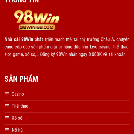
Nhà cái
98Win
phát triển mạnh mẽ tại thị trường Châu Á, chuyên
cung cấp các sản phẩm giải trí hàng đầu như Live casino, thể thao,
slot game, xổ số,… Đăng ký 98Win nhận ngay 8.888K về tài khoản.
SẢN PHẨM
Casino
Thể thao
Xổ số
Nổ hũ